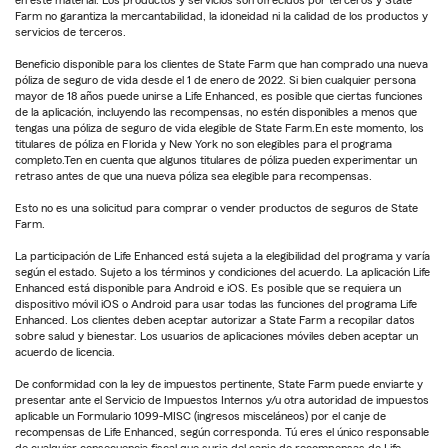
en este material. Los productos y servicios son ofrecidos por terceros y State
Farm no garantiza la mercantabilidad, la idoneidad ni la calidad de los productos y
servicios de terceros.
Beneficio disponible para los clientes de State Farm que han comprado una nueva
póliza de seguro de vida desde el 1 de enero de 2022. Si bien cualquier persona
mayor de 18 años puede unirse a Life Enhanced, es posible que ciertas funciones
de la aplicación, incluyendo las recompensas, no estén disponibles a menos que
tengas una póliza de seguro de vida elegible de State Farm.En este momento, los
titulares de póliza en Florida y New York no son elegibles para el programa
completo.Ten en cuenta que algunos titulares de póliza pueden experimentar un
retraso antes de que una nueva póliza sea elegible para recompensas.
Esto no es una solicitud para comprar o vender productos de seguros de State
Farm.
La participación de Life Enhanced está sujeta a la elegibilidad del programa y varía
según el estado. Sujeto a los términos y condiciones del acuerdo. La aplicación Life
Enhanced está disponible para Android e iOS. Es posible que se requiera un
dispositivo móvil iOS o Android para usar todas las funciones del programa Life
Enhanced. Los clientes deben aceptar autorizar a State Farm a recopilar datos
sobre salud y bienestar. Los usuarios de aplicaciones móviles deben aceptar un
acuerdo de licencia.
De conformidad con la ley de impuestos pertinente, State Farm puede enviarte y
presentar ante el Servicio de Impuestos Internos y/u otra autoridad de impuestos
aplicable un Formulario 1099-MISC (ingresos misceláneos) por el canje de
recompensas de Life Enhanced, según corresponda. Tú eres el único responsable