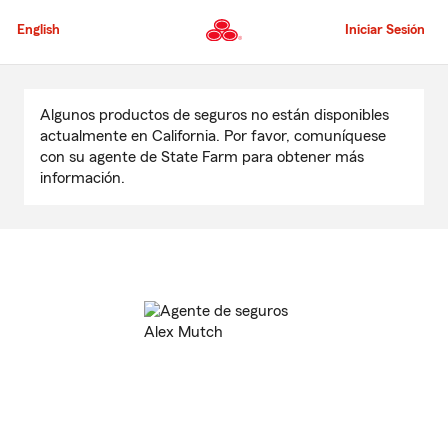
Pasar
al
English
Iniciar Sesión
contenido
principal
Comienzo
del
Algunos productos de seguros no están disponibles
contenido
actualmente en California. Por favor, comuníquese
principal
con su agente de State Farm para obtener más
información.