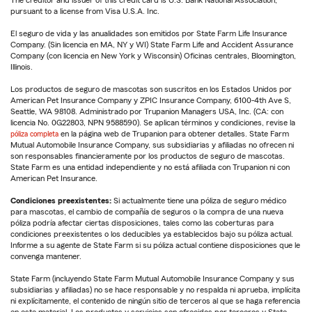
The creditor and issuer of this credit card is U.S. Bank National Association,
pursuant to a license from Visa U.S.A. Inc.
El seguro de vida y las anualidades son emitidos por State Farm Life Insurance
Company. (Sin licencia en MA, NY y WI) State Farm Life and Accident Assurance
Company (con licencia en New York y Wisconsin) Oficinas centrales, Bloomington,
Illinois.
Los productos de seguro de mascotas son suscritos en los Estados Unidos por
American Pet Insurance Company y ZPIC Insurance Company, 6100-4th Ave S,
Seattle, WA 98108. Administrado por Trupanion Managers USA, Inc. (CA: con
licencia No. 0G22803, NPN 9588590). Se aplican términos y condiciones, revise la
póliza completa
en la página web de Trupanion para obtener detalles. State Farm
Mutual Automobile Insurance Company, sus subsidiarias y afiliadas no ofrecen ni
son responsables financieramente por los productos de seguro de mascotas.
State Farm es una entidad independiente y no está afiliada con Trupanion ni con
American Pet Insurance.
Condiciones preexistentes:
Si actualmente tiene una póliza de seguro médico
para mascotas, el cambio de compañía de seguros o la compra de una nueva
póliza podría afectar ciertas disposiciones, tales como las coberturas para
condiciones preexistentes o los deducibles ya establecidos bajo su póliza actual.
Informe a su agente de State Farm si su póliza actual contiene disposiciones que le
convenga mantener.
State Farm (incluyendo State Farm Mutual Automobile Insurance Company y sus
subsidiarias y afiliadas) no se hace responsable y no respalda ni aprueba, implícita
ni explícitamente, el contenido de ningún sitio de terceros al que se haga referencia