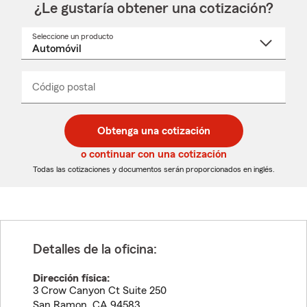
¿Le gustaría obtener una cotización?
Seleccione un producto
Seleccione
un
nombre
de
producto
del
Código postal
Ingresa
Ingresa
_____
menú
un
un
desplegable
código
código
postal
postal
Obtenga una cotización
de
de
5
5
o continuar con una cotización
dígitos
dígitos
Todas las cotizaciones y documentos serán proporcionados en inglés.
Detalles de la oficina:
Dirección física:
3 Crow Canyon Ct Suite 250
San Ramon
,
CA
94583