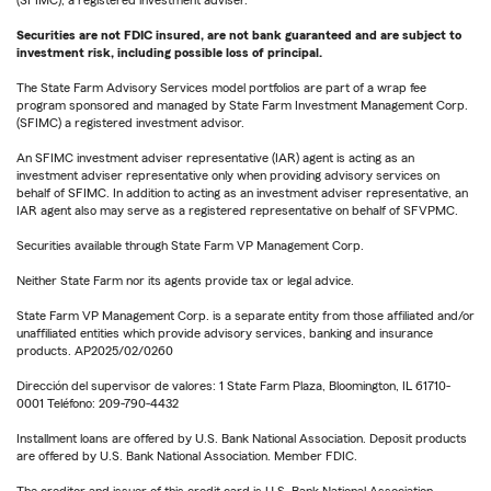
(SFIMC), a registered investment adviser.
Securities are not FDIC insured, are not bank guaranteed and are subject to
investment risk, including possible loss of principal.
The State Farm Advisory Services model portfolios are part of a wrap fee
program sponsored and managed by State Farm Investment Management Corp.
(SFIMC) a registered investment advisor.
An SFIMC investment adviser representative (IAR) agent is acting as an
investment adviser representative only when providing advisory services on
behalf of SFIMC. In addition to acting as an investment adviser representative, an
IAR agent also may serve as a registered representative on behalf of SFVPMC.
Securities available through State Farm VP Management Corp.
Neither State Farm nor its agents provide tax or legal advice.
State Farm VP Management Corp. is a separate entity from those affiliated and/or
unaffiliated entities which provide advisory services, banking and insurance
products. AP2025/02/0260
Dirección del supervisor de valores: 1 State Farm Plaza, Bloomington, IL 61710-
0001 Teléfono: 209-790-4432
Installment loans are offered by U.S. Bank National Association. Deposit products
are offered by U.S. Bank National Association. Member FDIC.